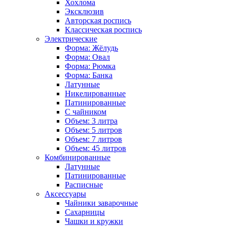
Хохлома
Эксклюзив
Авторская роспись
Классическая роспись
Электрические
Форма: Жёлудь
Форма: Овал
Форма: Рюмка
Форма: Банка
Латунные
Никелированные
Патинированные
С чайником
Объем: 3 литра
Объем: 5 литров
Объем: 7 литров
Объем: 45 литров
Комбинированные
Латунные
Патинированные
Расписные
Аксессуары
Чайники заварочные
Сахарницы
Чашки и кружки