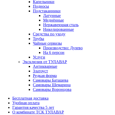
Капельники
Подносы
Подстаканники
Латунные
Меднённые
Нержавеющая сталь
Никелированные
Средства по уходу
Трубы
Чайные сервизы
Производство: Дулево
На 6 персон
Услуги
Эксклюзив от ТУЛАВАР
Антикварные
Златоуст
Редкая форма
Самовары Баташева
Самовары Шемарина
Самовары Воронцова
Бесплатная доставка
Удобная оплата
Гарантия качества 5 лет
О комбинате ТСК ТУЛАВАР