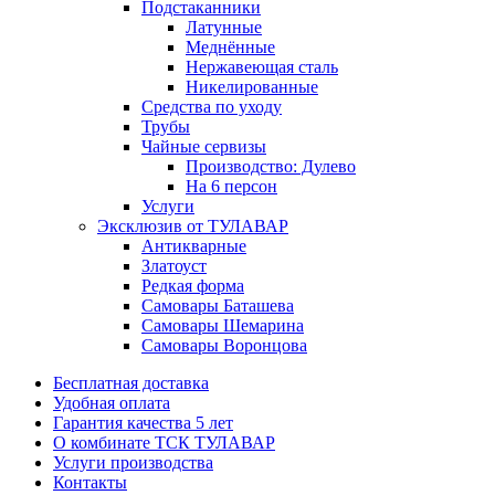
Подстаканники
Латунные
Меднённые
Нержавеющая сталь
Никелированные
Средства по уходу
Трубы
Чайные сервизы
Производство: Дулево
На 6 персон
Услуги
Эксклюзив от ТУЛАВАР
Антикварные
Златоуст
Редкая форма
Самовары Баташева
Самовары Шемарина
Самовары Воронцова
Бесплатная доставка
Удобная оплата
Гарантия качества 5 лет
О комбинате ТСК ТУЛАВАР
Услуги производства
Контакты