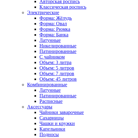
Авторская роспись
Классическая роспись
Электрические
Форма: Жёлудь
Форма: Овал
Форма: Рюмка
Форма: Банка
Латунные
Никелированные
Патинированные
С чайником
Объем: 3 литра
Объем: 5 литров
Объем: 7 литров
Объем: 45 литров
Комбинированные
Латунные
Патинированные
Расписные
Аксессуары
Чайники заварочные
Сахарницы
Чашки и кружки
Капельники
Подносы