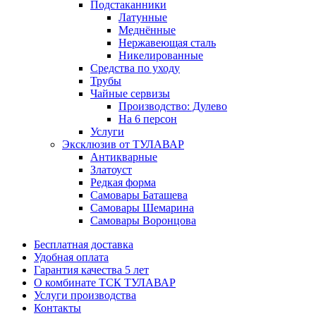
Подстаканники
Латунные
Меднённые
Нержавеющая сталь
Никелированные
Средства по уходу
Трубы
Чайные сервизы
Производство: Дулево
На 6 персон
Услуги
Эксклюзив от ТУЛАВАР
Антикварные
Златоуст
Редкая форма
Самовары Баташева
Самовары Шемарина
Самовары Воронцова
Бесплатная доставка
Удобная оплата
Гарантия качества 5 лет
О комбинате ТСК ТУЛАВАР
Услуги производства
Контакты