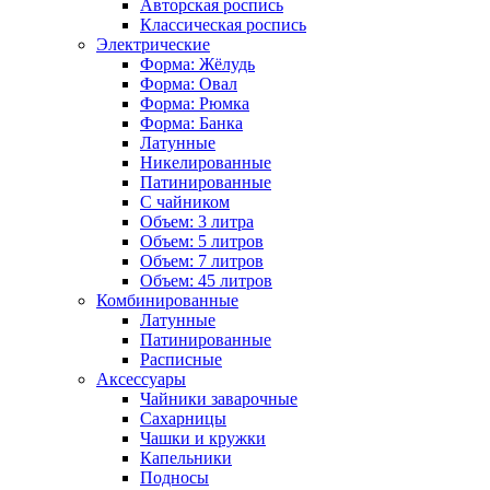
Авторская роспись
Классическая роспись
Электрические
Форма: Жёлудь
Форма: Овал
Форма: Рюмка
Форма: Банка
Латунные
Никелированные
Патинированные
С чайником
Объем: 3 литра
Объем: 5 литров
Объем: 7 литров
Объем: 45 литров
Комбинированные
Латунные
Патинированные
Расписные
Аксессуары
Чайники заварочные
Сахарницы
Чашки и кружки
Капельники
Подносы