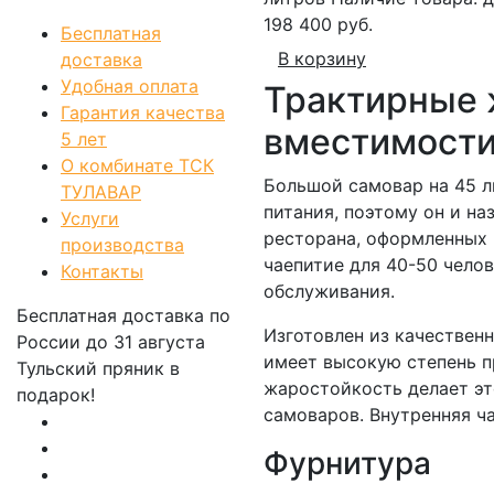
198 400 руб.
Бесплатная
В корзину
доставка
Удобная оплата
Трактирные 
Гарантия качества
вместимост
5 лет
О комбинате ТСК
Большой самовар на 45 л
ТУЛАВАР
питания, поэтому он и н
Услуги
ресторана, оформленных 
производства
чаепитие для 40-50 чело
Контакты
обслуживания.
Бесплатная доставка по
Изготовлен из качественн
России
до 31 августа
имеет высокую степень п
Тульский пряник
в
жаростойкость делает эт
подарок!
самоваров. Внутренняя ч
Фурнитура