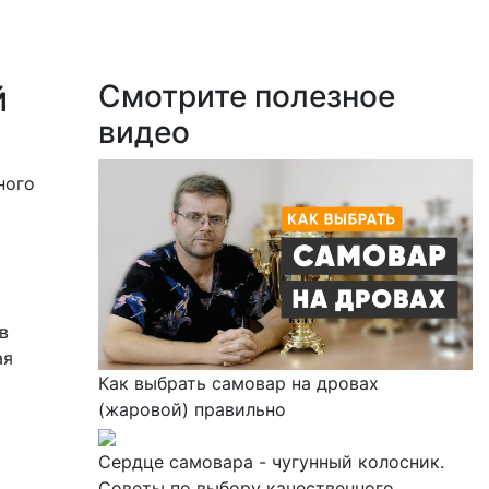
й
Смотрите полезное
видео
ного
в
ая
Как выбрать самовар на дровах
(жаровой) правильно
Сердце самовара - чугунный колосник.
Советы по выбору качественного