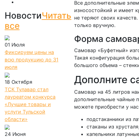
Все дополнительные элем
износостойкий и имеет к
Новости
Читать
не теряют своих качеств
все
только вручную.
Форма самовар
01 Июля
Самовар «Буфетный» изго
Фиксируем цены на
Такая конфигурация боль
всю продукцию до 31
большого объема – стенк
июля
Дополните с
18 Октября
ТСК Тулавар стал
Самовар на 45 литров на
лауреатом конкурса
дополнительные чайные п
«Лучшие товары и
можете приобрести у нас
услуги Тульской
области»
подстаканники из ла
стаканы из хрустал
24 Июня
капельники латунны