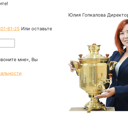
ите!
Юлия Гопкалова
Директо
301-61-25
Или оставьте
воните мне», Вы
иальности