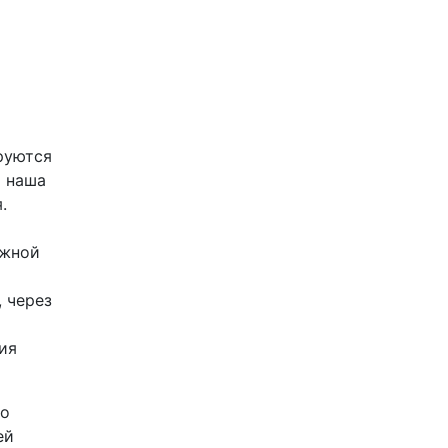
руются
я наша
.
ежной
 через
ия
го
ей