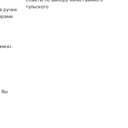
тульского
а ручки
ерами
нка».
. Вы