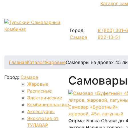
Каталог са
Город:
8 (800)
301-6
Самара
922-13-51
Фиксируем цены и доставка бесплатно до 15 августа
Главная
Каталог
Жаровые
Самовары на дровах 45 ли
Самовары 
Город:
Самара
Жаровые
Расписные
Электрические
Комбинированные
Самовар «Буфетный»
Аксессуары
жаровой, 45л, латунный
Эксклюзив от
Форма:
Банка
Объем:
до 
ТУЛАВАР
литров
Наличие товара:
д