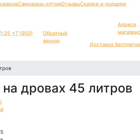
моваров
Самовары оптом
Отзывы
Скидки и подарки
Адреса
магазин
1-25
+7 (950)
Обратный
звонок
Доставка бесплатн
тров
на дровах 45 литров
45
а