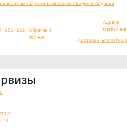
моваров
Самовары оптом
Отзывы
Скидки и подарки
Адреса
магазинов
7 (950)
922-
Обратный
звонок
Доставка бесплатно
(
ервизы
еток»
етов