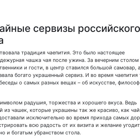
айные сервизы российског
а
твовала традиция чаепития. Это было настоящее
 дежурная чашка чая после ужина. За вечерним столом
венники и гости, в центр ставился большой самовар, 
вала богато украшенный сервиз. И во время чаепития 
беседы о самых разных вещах – об искусстве, философ
имволом радушия, торжества и хорошего вкуса. Ведь
й из чашек, которые украшены так же красиво, как чай
доставали исключительно во время прихода самых дор
стрировать всю радость от их визита и желание угодит
но и богатым убранством стола.