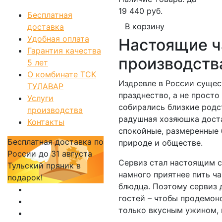
19 440 руб.
Бесплатная
В корзину
доставка
Удобная оплата
Настоящие ч
Гарантия качества
производств
5 лет
О комбинате ТСК
Издревле в России сущес
ТУЛАВАР
празднество, а не просто
Услуги
собирались близкие родст
производства
радушная хозяюшка доста
Контакты
спокойные, размеренные 
Бесплатная доставка по
природе и обществе.
России
до 31 августа
Сервиз стал настоящим с
Тульский пряник
в
намного приятнее пить ча
подарок!
блюдца. Поэтому сервиз 
гостей – чтобы продемон
только вкусным ужином, 