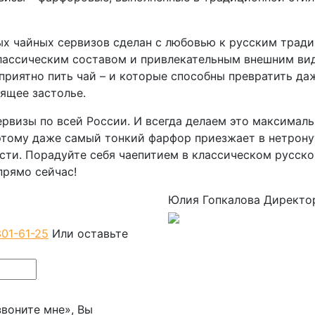
х чайных сервизов сделан с любовью к русским тради
лассическим составом и привлекательным внешним ви
 приятно пить чай – и которые способны превратить да
оящее застолье.
рвизы по всей России. И всегда делаем это максимал
этому даже самый тонкий фарфор приезжает в нетрон
ости. Порадуйте себя чаепитием в классическом русск
прямо сейчас!
Юлия Гопкалова
Директо
301-61-25
Или оставьте
воните мне», Вы