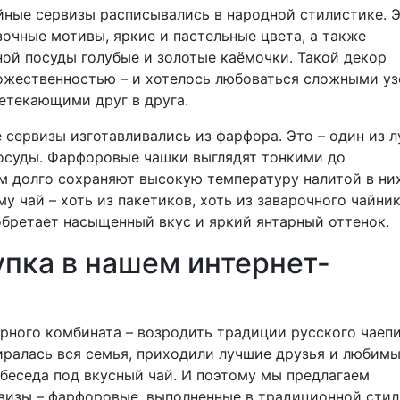
йные сервизы расписывались в народной стилистике. 
зочные мотивы, яркие и пастельные цвета, а также
ой посуды голубые и золотые каёмочки. Такой декор
ожественностью – и хотелось любоваться сложными уз
етекающими друг в друга.
 сервизы изготавливались из фарфора. Это – один из 
осуды. Фарфоровые чашки выглядят тонкими до
ом долго сохраняют высокую температуру налитой в ни
у чай – хоть из пакетиков, хоть из заварочного чайник
обретает насыщенный вкус и яркий янтарный оттенок.
упка в нашем интернет-
рного комбината – возродить традиции русского чаепи
биралась вся семья, приходили лучшие друзья и любим
 беседа под вкусный чай. И поэтому мы предлагаем
визы – фарфоровые, выполненные в традиционной сти