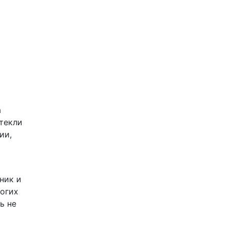
о
а
текли
ии,
ник и
огих
ь не