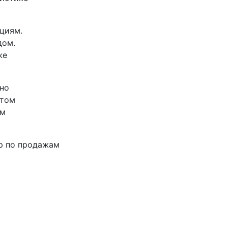
циям.
дом.
же
ьно
утом
ом
р по продажам