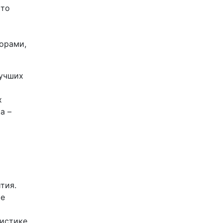
Это
орами,
лучших
х
а –
тия.
ые
листике