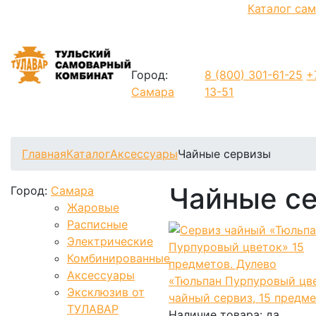
Каталог са
Город:
8 (800)
301-61-25
+
Самара
13-51
Фиксируем цены и доставка бесплатно до 15 августа
Главная
Каталог
Аксессуары
Чайные сервизы
Чайные с
Город:
Самара
Жаровые
Расписные
Электрические
Комбинированные
Аксессуары
«Тюльпан Пурпуровый цв
Эксклюзив от
чайный сервиз, 15 предм
ТУЛАВАР
Наличие товара:
да