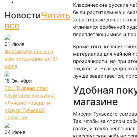
Классические русские ча
были растительные и ска
Новости
Читать
характерные для роскошн
все
отличался особенной худ
переплетающимися и пер
01 Июля
Кроме того, классические
Фиксируем цены на
материалов для чайной п
всю продукцию до 31
прозрачности, но при эт
июля
жидкости. Благодаря этом
лучше заваривается, при
18 Октября
Удобная пок
ТСК Тулавар стал
лауреатом конкурса
магазине
«Лучшие товары и
услуги Тульской
Миссия Тульского самова
области»
Так, чтобы за столом со
гости, и текла неспешная
24 Июня
классические чайные сер