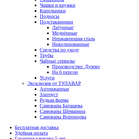
Чашки и кружки
Капельники
Подносы
Подстаканники
Латунные
Меднённые
Нержавеющая сталь
Никелированные
Средства по уходу
Трубы
Чайные сервизы
Производство: Дулево
На 6 персон
Услуги
Эксклюзив от ТУЛАВАР
Антикварные
Златоуст
Редкая форма
Самовары Баташева
Самовары Шемарина
Самовары Воронцова
Бесплатная доставка
Удобная оплата
Гарантия качества 5 лет