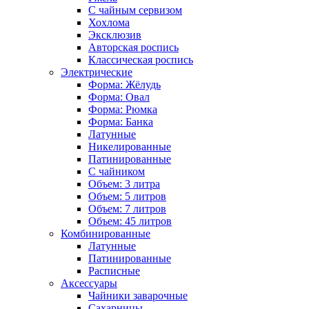
С чайным сервизом
Хохлома
Эксклюзив
Авторская роспись
Классическая роспись
Электрические
Форма: Жёлудь
Форма: Овал
Форма: Рюмка
Форма: Банка
Латунные
Никелированные
Патинированные
С чайником
Объем: 3 литра
Объем: 5 литров
Объем: 7 литров
Объем: 45 литров
Комбинированные
Латунные
Патинированные
Расписные
Аксессуары
Чайники заварочные
Сахарницы