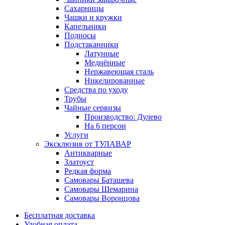
Сахарницы
Чашки и кружки
Капельники
Подносы
Подстаканники
Латунные
Меднённые
Нержавеющая сталь
Никелированные
Средства по уходу
Трубы
Чайные сервизы
Производство: Дулево
На 6 персон
Услуги
Эксклюзив от ТУЛАВАР
Антикварные
Златоуст
Редкая форма
Самовары Баташева
Самовары Шемарина
Самовары Воронцова
Бесплатная доставка
Удобная оплата