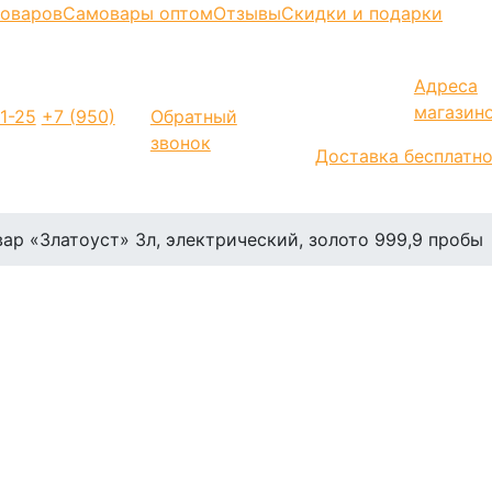
моваров
Самовары оптом
Отзывы
Скидки и подарки
Адреса
магазин
1-25
+7 (950)
Обратный
звонок
Доставка бесплатн
ар «Златоуст» 3л, электрический, золото 999,9 пробы