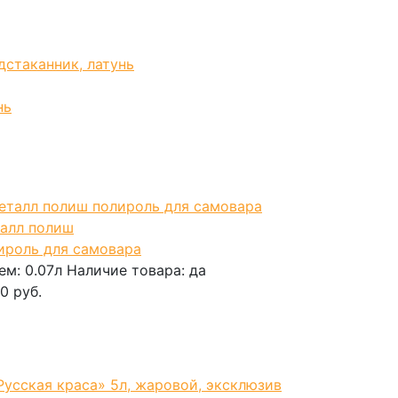
нь
алл полиш
ироль для самовара
ем:
0.07л
Наличие товара:
да
0 руб.
корзину