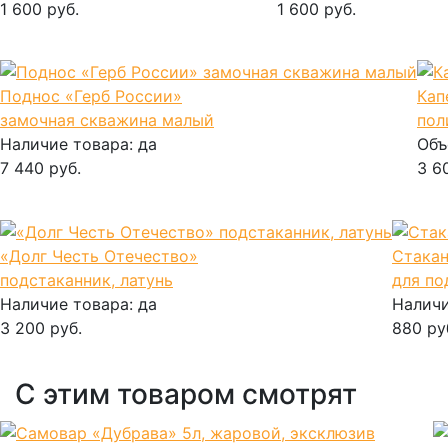
1 600 руб.
1 600 руб.
В корзину
В корзину
Поднос «Герб России»
Кап
замочная скважина малый
пол
Наличие товара:
да
Объ
7 440 руб.
3 6
В корзину
В 
«Долг Честь Отечество»
Стакан
подстаканник, латунь
для по
Наличие товара:
да
Наличи
3 200 руб.
880 ру
В корзину
В ко
С этим товаром смотрят