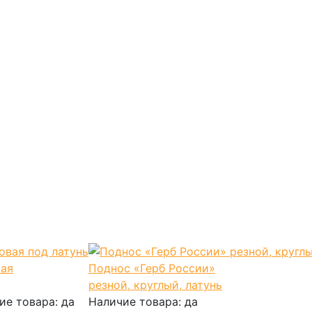
ая
Поднос «Герб России»
резной, круглый, латунь
ие товара:
да
Наличие товара:
да