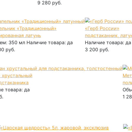
9 280 руб.
В корзину
ельник «Традиционный»
«Герб России»
ированная латунь
подстаканник, лату
ем:
350 мл
Наличие товара:
да
Наличие товара:
да
00 руб.
3 200 руб.
корзину
В корзину
 хрустальный
Мет
дстаканника
пол
е товара:
да
Объ
б.
1 28
рзину
В 