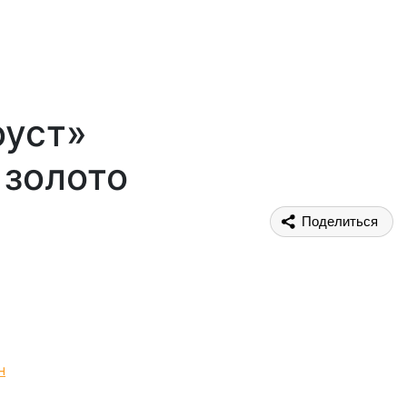
оуст»
 золото
Поделиться
н