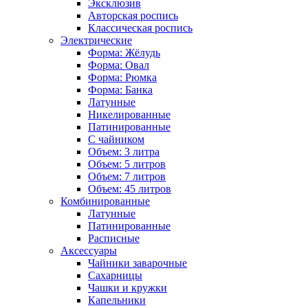
Эксклюзив
Авторская роспись
Классическая роспись
Электрические
Форма: Жёлудь
Форма: Овал
Форма: Рюмка
Форма: Банка
Латунные
Никелированные
Патинированные
С чайником
Объем: 3 литра
Объем: 5 литров
Объем: 7 литров
Объем: 45 литров
Комбинированные
Латунные
Патинированные
Расписные
Аксессуары
Чайники заварочные
Сахарницы
Чашки и кружки
Капельники