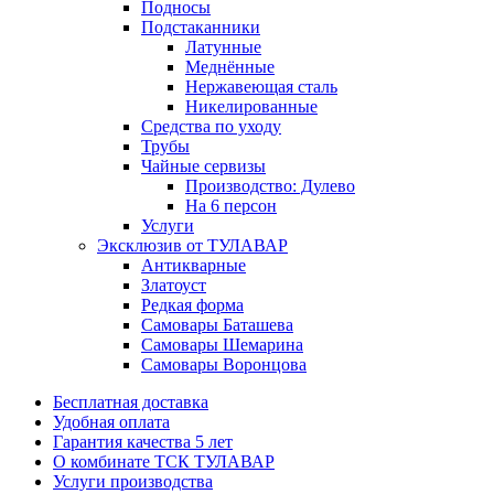
Подносы
Подстаканники
Латунные
Меднённые
Нержавеющая сталь
Никелированные
Средства по уходу
Трубы
Чайные сервизы
Производство: Дулево
На 6 персон
Услуги
Эксклюзив от ТУЛАВАР
Антикварные
Златоуст
Редкая форма
Самовары Баташева
Самовары Шемарина
Самовары Воронцова
Бесплатная доставка
Удобная оплата
Гарантия качества 5 лет
О комбинате ТСК ТУЛАВАР
Услуги производства