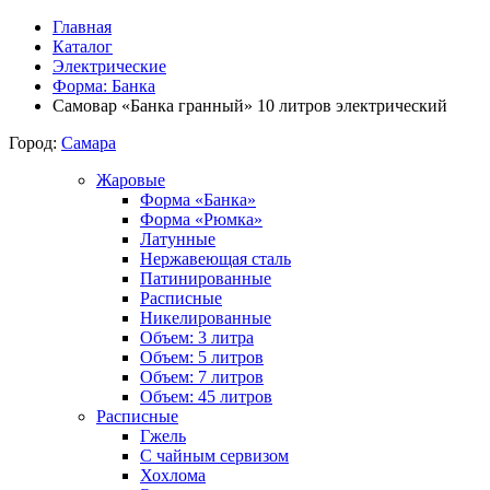
Главная
Каталог
Электрические
Форма: Банка
Самовар «Банка гранный» 10 литров электрический
Город:
Самара
Жаровые
Форма «Банка»
Форма «Рюмка»
Латунные
Нержавеющая сталь
Патинированные
Расписные
Никелированные
Объем: 3 литра
Объем: 5 литров
Объем: 7 литров
Объем: 45 литров
Расписные
Гжель
С чайным сервизом
Хохлома